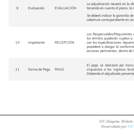
La adjudicación recaerá en la o
9
Evaluación
EVALUACIÓN
teniendo en cuenta el precio, la
Se deberá indicar la garantía d
cobertura correspondiente en ca
Los Responsables/Requirentes o 
los remitos quedarán sujetos a l
10
Importante
RECEPCIÓN
con las especificaciones requer
procederá a otorgar la conformi
acciones pertinentes, dentro de l
El pago se realizará por tran
11
Forma de Pago
PAGO
impuestos a los ingresos brut
Debiendo el adjudicado presentar
SIU-Diaguita. Módulo d
Desarrollado por
SIU 