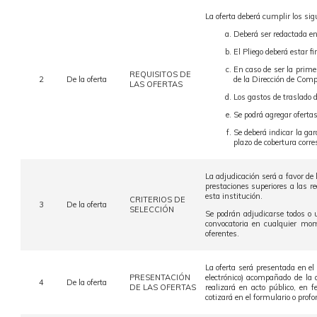
La oferta deberá cumplir los sig
Deberá ser redactada en
El Pliego deberá estar f
En caso de ser la prime
REQUISITOS DE
2
De la oferta
de la Dirección de Comp
LAS OFERTAS
Los gastos de traslado d
Se podrá agregar ofertas
Se deberá indicar la ga
plazo de cobertura corre
La adjudicación será a favor de
prestaciones superiores a las r
esta institución.
CRITERIOS DE
3
De la oferta
SELECCIÓN
Se podrán adjudicarse todos o u
convocatoria en cualquier mom
oferentes.
La oferta será presentada en el
PRESENTACIÓN
electrónico) acompañado de la
4
De la oferta
DE LAS OFERTAS
realizará en acto público, en 
cotizará en el formulario o profo