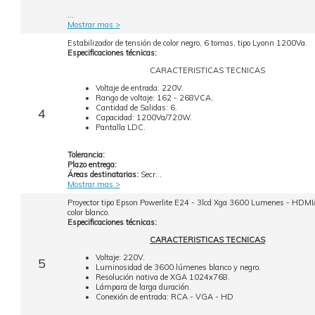
...
Mostrar mas >
Estabilizador de tensión de color negro, 6 tomas, tipo Lyonn 1200Va.
Especificaciones técnicas:
CARACTERISTICAS TECNICAS
Voltaje de entrada: 220V.
Rango de voltaje: 162 - 268VCA.
Cantidad de Salidas: 6.
4
Capacidad: 1200Va/720W.
Pantalla LDC.
Tolerancia:
Plazo entrega:
Áreas destinatarias:
Secr...
Mostrar mas >
Proyector tipo Epson Powerlite E24 - 3lcd Xga 3600 Lumenes - HDM
color blanco.
Especificaciones técnicas:
CARACTERISTICAS TECNICAS
Voltaje: 220V.
5
Luminosidad de 3600 lúmenes blanco y negro.
Resolución nativa de XGA 1024x768.
Lámpara de larga duración.
Conexión de entrada: RCA - VGA - HD
...