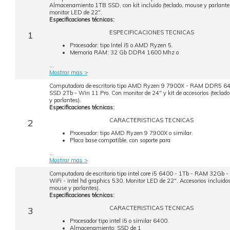
Almacenamiento 1TB SSD, con kit incluido (teclado, mouse y parlante
monitor LED de 22".
Especificaciones técnicas:
ESPECIFICACIONES TECNICAS
1
Procesador: tipo Intel i5 o AMD Ryzen 5.
Memoria RAM: 32 Gb DDR4 1600 Mhz o
...
Mostrar mas >
Computadora de escritorio tipo AMD Ryzen 9 7900X - RAM DDR5 6
SSD 2Tb - Win 11 Pro. Con monitor de 24" y kit de accesorios (teclad
y parlantes).
Especificaciones técnicas:
CARACTERISTICAS TECNICAS
2
Procesador: tipo AMD Ryzen 9 7900X o similar.
Placa base compatible, con soporte para
...
Mostrar mas >
Computadora de escritorio tipo intel core i5 6400 - 1Tb - RAM 32Gb -
WiFi - intel hd graphics 530. Monitor LED de 22". Accesorios incluidos 
mouse y parlantes).
Especificaciones técnicas:
CARACTERISTICAS TECNICAS
3
Procesador tipo intel i5 o similar 6400.
Almacenamiento: SSD de 1