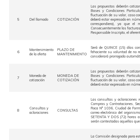
Las propuestas deberán cotizar
Bases y Condiciones Particul
fluctuación de su valor, caso co
5
Del llamado
COTIZACIÓN
deberá estar expresado en núm
correspondiera), ya que el
Consecuentemente las facturas d
Responsable Inscripto, el oferen
Será de QUINCE (15) días corr
Mantenimiento
PLAZO DE
6
fehaciente su voluntad de no r
de la oferta
MANTENIMIENTO
considerará prorrogada automáti
Las propuestas deberán cotizar
Moneda de
MONEDA DE
Bases y Condiciones Particul
7
cotización
COTIZACIÓN
fluctuación de su valor, caso co
deberá estar expresado en númer
Las consultas y aclaraciones r
Compras y Contrataciones, Secr
Consultas y
Roca N° 1036, Ciudad de Formo
8
CONSULTAS
aclaraciones
correo electrónico del organi
SETENTA Y DOS (72) horas ante
serán contestadas aquellas que 
La Comisión designada para este