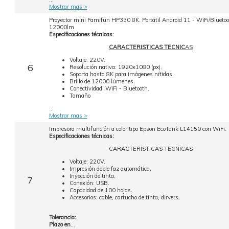
Mostrar mas >
Proyector mini Famifun HP330 8K. Portátil Android 11 - WiFi/Bluetooth
12000lm
Especificaciones técnicas:
CARACTERISTICAS TECNIC
AS
Voltaje. 220V.
6
Resolución nativa: 1920x1080 (px).
Soporta hasta 8K para imágenes nítidas.
Brillo de 12000 lúmenes.
Conectividad: WiFi - Bluetooth.
Tamaño
...
Mostrar mas >
Impresora multifunción a color tipo Epson EcoTank L14150 con WiFi.
Especificaciones técnicas:
CARACTERISTICAS TECNICAS
Voltaje: 220V.
Impresión doble faz automática.
Inyección de tinta.
7
Conexión: USB.
Capacidad de 100 hojas.
Accesorios: cable, cartucho de tinta, dirvers.
Tolerancia:
Plazo en
...