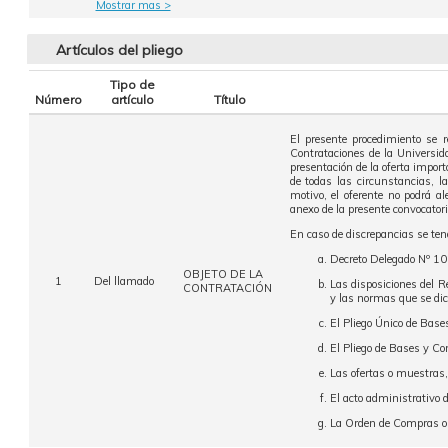
Mostrar mas >
Artículos del pliego
Tipo de
Número
artículo
Título
El presente procedimiento se 
Contrataciones de la Universi
presentación de la oferta import
de todas las circunstancias, l
motivo, el oferente no podrá a
anexo de la presente convocatori
En caso de discrepancias se tend
Decreto Delegado Nº 10
OBJETO DE LA
1
Del llamado
Las disposiciones del 
CONTRATACIÓN
y las normas que se dic
El Pliego Único de Base
El Pliego de Bases y Co
Las ofertas o muestras,
El acto administrativo d
La Orden de Compras o 