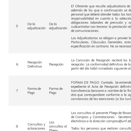
El Oferente que resulte adjudicatario 
además de los que a continuación se det
personal que deberá atender todas las tar
responsabilidad en cuanto a la selecci
obligaciones laborales de previsión y 
De la
De la
5
subcontratar con terceros la prestación ob
adjudicación
adjudicación
de comunicaciones.
Los Adjudicatarios se obligan a proveer l
Particulares, Cláusulas Generales, esta
especificación en contrario. No se reconoc
La Comisión de Recepción recibirá los b
Recepción
6
Recepción
recepción. La conformidad definitiva de la
Definitiva
partir del día hábil inmediato siguiente al
FORMA DE PAGO: Contado. Se entiende por
expediente el Acta de Recepción definiti
Forma de
Forma de
7
transferencia bancaria a nombre de la fi
Pago
Pago
otro que correspondiere conforme a la a
constancias de las exenciones (si las tuvi
Las consultas al presente Pliego de Bases
de Compras y Contrataciones - Secretaria
electrónico a la dirección compras@unf.edu
Las
Consultas y
8
consultas al
aclaraciones
Todas las personas que realicen consulta
Pliego