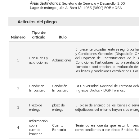
Áreas destinatarias:
Secretaria de Gerencia y Desarrollo (2,00)
Lugar de entrega:
Julio A. Roca N°: 1035 (3600) FORMOSA
Artículos del pliego
Tipo de
Número
artículo
Título
El presente procedimiento se regirá por 
y Condiciones Generales (Disposición ON
Consultas y
del Régimen de Contrataciones de la A
1
Aclaraciones
aclaraciones
Condiciones Particulares. La presentación
llamado a contratación, la evaluación de
las bases y condiciones establecidas. Por
Condicion
Condición
La Universidad Nacional de Formosa debe 
2
Impositiva
Impositiva
Ingresos Brutos - DGR Formosa.
Plazo de
plazo de
El plazo de entrega de los bienes o serv
3
entrega
entrega
adjudicados del mismo hayan sido entrega
Información
sobre
Cuenta
Teniendo en cuenta que esta Universi
4
cuenta
Bancaria
correspondientes a ese efecto (Entidad B
bancaria