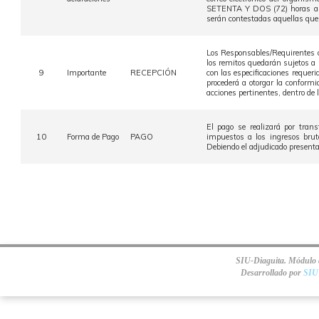
SETENTA Y DOS (72) horas ante
serán contestadas aquellas que 
Los Responsables/Requirentes o 
los remitos quedarán sujetos a l
9
Importante
RECEPCIÓN
con las especificaciones requer
procederá a otorgar la conformi
acciones pertinentes, dentro de l
El pago se realizará por tran
10
Forma de Pago
PAGO
impuestos a los ingresos brut
Debiendo el adjudicado presentar
SIU-Diaguita. Módulo d
Desarrollado por
SIU 