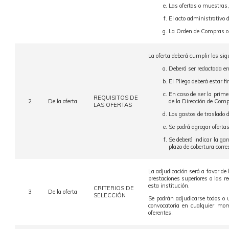
Las ofertas o muestras,
El acto administrativo d
La Orden de Compras o 
La oferta deberá cumplir los sig
Deberá ser redactada en
El Pliego deberá estar f
En caso de ser la prime
REQUISITOS DE
2
De la oferta
de la Dirección de Comp
LAS OFERTAS
Los gastos de traslado d
Se podrá agregar ofertas
Se deberá indicar la ga
plazo de cobertura corre
La adjudicación será a favor de
prestaciones superiores a las r
esta institución.
CRITERIOS DE
3
De la oferta
SELECCIÓN
Se podrán adjudicarse todos o u
convocatoria en cualquier mom
oferentes.