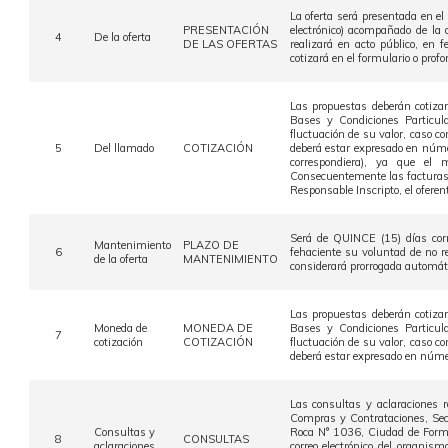
La oferta será presentada en el
PRESENTACIÓN
electrónico) acompañado de la
4
De la oferta
DE LAS OFERTAS
realizará en acto público, en 
cotizará en el formulario o profo
Las propuestas deberán cotizar
Bases y Condiciones Particul
fluctuación de su valor, caso co
5
Del llamado
COTIZACIÓN
deberá estar expresado en núm
correspondiera), ya que el
Consecuentemente las facturas d
Responsable Inscripto, el oferen
Será de QUINCE (15) días corr
Mantenimiento
PLAZO DE
6
fehaciente su voluntad de no r
de la oferta
MANTENIMIENTO
considerará prorrogada automáti
Las propuestas deberán cotizar
Moneda de
MONEDA DE
Bases y Condiciones Particul
7
cotización
COTIZACIÓN
fluctuación de su valor, caso co
deberá estar expresado en númer
Las consultas y aclaraciones r
Compras y Contrataciones, Secr
Consultas y
Roca N° 1036, Ciudad de Formo
8
CONSULTAS
aclaraciones
correo electrónico del organi