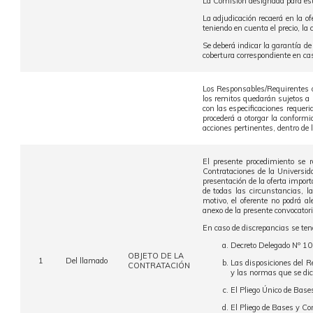
La Comisión designada para este
La adjudicación recaerá en la o
teniendo en cuenta el precio, la
Se deberá indicar la garantía d
cobertura correspondiente en ca
Los Responsables/Requirentes o 
los remitos quedarán sujetos a l
con las especificaciones requer
procederá a otorgar la conformi
acciones pertinentes, dentro de l
El presente procedimiento se 
Contrataciones de la Universi
presentación de la oferta import
de todas las circunstancias, l
motivo, el oferente no podrá a
anexo de la presente convocatori
En caso de discrepancias se tend
Decreto Delegado Nº 10
OBJETO DE LA
1
Del llamado
Las disposiciones del 
CONTRATACIÓN
y las normas que se dic
El Pliego Único de Base
El Pliego de Bases y Co