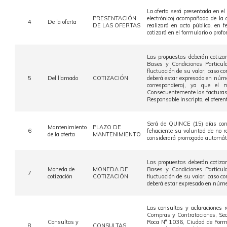
La oferta será presentada en el
PRESENTACIÓN
electrónico) acompañado de la
4
De la oferta
DE LAS OFERTAS
realizará en acto público, en 
cotizará en el formulario o profo
Las propuestas deberán cotizar
Bases y Condiciones Particul
fluctuación de su valor, caso co
5
Del llamado
COTIZACIÓN
deberá estar expresado en núm
correspondiera), ya que el
Consecuentemente las facturas d
Responsable Inscripto, el oferen
Será de QUINCE (15) días corr
Mantenimiento
PLAZO DE
6
fehaciente su voluntad de no r
de la oferta
MANTENIMIENTO
considerará prorrogada automáti
Las propuestas deberán cotizar
Moneda de
MONEDA DE
Bases y Condiciones Particul
7
cotización
COTIZACIÓN
fluctuación de su valor, caso co
deberá estar expresado en númer
Las consultas y aclaraciones r
Compras y Contrataciones, Secr
Consultas y
Roca N° 1036, Ciudad de Formo
8
CONSULTAS