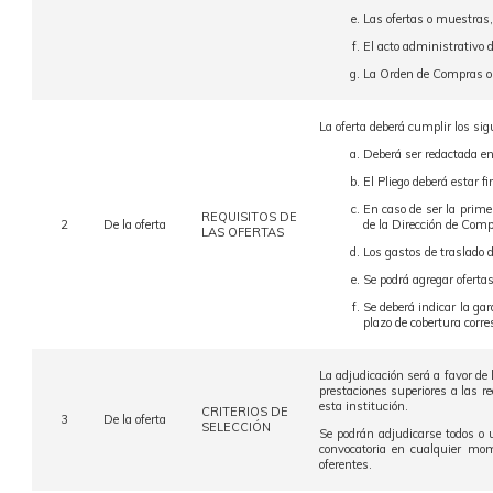
Las ofertas o muestras,
El acto administrativo d
La Orden de Compras o 
La oferta deberá cumplir los sig
Deberá ser redactada en
El Pliego deberá estar f
En caso de ser la prime
REQUISITOS DE
2
De la oferta
de la Dirección de Comp
LAS OFERTAS
Los gastos de traslado d
Se podrá agregar ofertas
Se deberá indicar la ga
plazo de cobertura corre
La adjudicación será a favor de
prestaciones superiores a las r
esta institución.
CRITERIOS DE
3
De la oferta
SELECCIÓN
Se podrán adjudicarse todos o u
convocatoria en cualquier mom
oferentes.