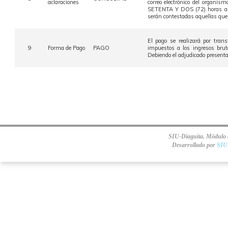
aclaraciones
correo electrónico del organi
SETENTA Y DOS (72) horas ante
serán contestadas aquellas que 
El pago se realizará por tran
9
Forma de Pago
PAGO
impuestos a los ingresos brut
Debiendo el adjudicado presentar
SIU-Diaguita. Módulo d
Desarrollado por
SIU 